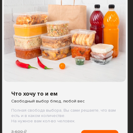
Что хочу то и ем
Свободный выбор блюд, любой вес
Полная свобода выбора, Вы сами решаете, что вам
есть и в каком количестве.
На нужное вам кол-во человек.
3 600