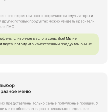
азинного пюре: там часто встречаются эмульгаторы и
 других готовых продуктах можно увидеть красители,
 или ГМО.
офель, сливочное масло и соль. Всё! Мы не
и вкуса, потому что качественным продуктам они не
 выбор
бразное меню
ках представлены только самые популярные позиции. У
ки меню обновляется раз в несколько недель или