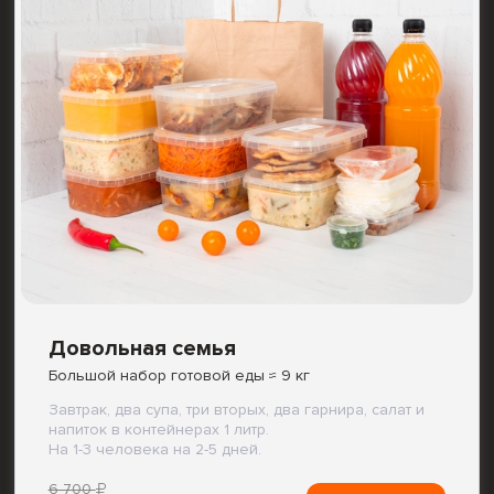
Довольная семья
Большой набор готовой еды ≈ 9 кг
Завтрак, два супа, три вторых, два гарнира, салат и
напиток в контейнерах 1 литр.
На 1-3 человека на 2-5 дней.
6 700