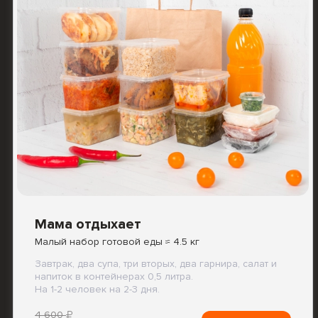
Мама отдыхает
Малый набор готовой еды ≈ 4.5 кг
Завтрак, два супа, три вторых, два гарнира, салат и
напиток в контейнерах 0,5 литра.
На 1-2 человек на 2-3 дня.
4 600