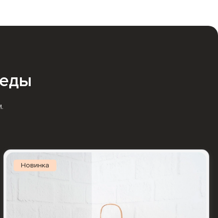
 еды
.
Новинка