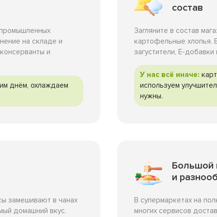
состав
в промышленных
Загляните в состав маг
нение на складе и
картофельные хлопья. В
 консерванты и
загустители, Е-добавки
У нас всё иначе:
карт
им днём, охлаждаем
используем улучшител
нужны.
Большой
и разноо
В супермаркетах на пол
сы замешивают в чанах
многих сервисов достав
амый домашний вкус.