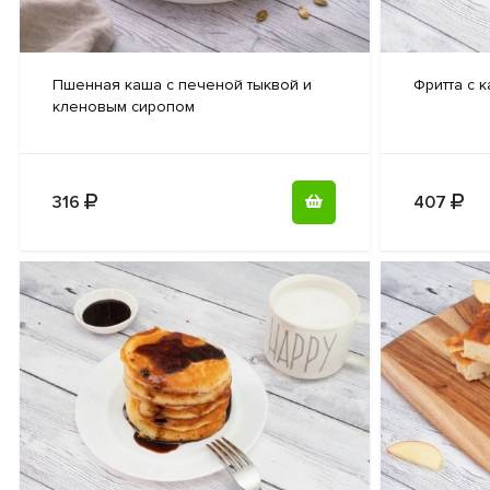
Пшенная каша
с печеной тыквой и
Фритта с
к
кленовым сиропом
316
407