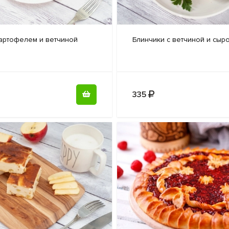
артофелем и ветчиной
Блинчики с
ветчиной и сыр
335