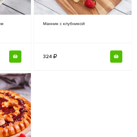
ом
Манник с
клубникой
324