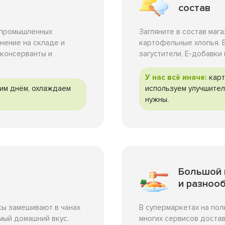
состав
в промышленных
Загляните в состав маг
нение на складе и
картофельные хлопья. В
 консерванты и
загустители, Е-добавки
У нас всё иначе:
карт
им днём, охлаждаем
используем улучшител
нужны.
Большой
и разноо
В супермаркетах на пол
сы замешивают в чанах
многих сервисов достав
амый домашний вкус.