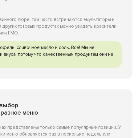
азинного пюре: там часто встречаются эмульгаторы и
 других готовых продуктах можно увидеть красители,
 или ГМО.
офель, сливочное масло и соль. Всё! Мы не
и вкуса, потому что качественным продуктам они не
 выбор
бразное меню
ках представлены только самые популярные позиции. У
ки меню обновляется раз в несколько недель или