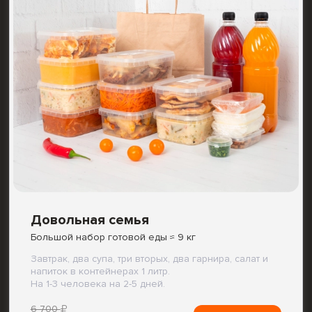
Довольная семья
Большой набор готовой еды ≈ 9 кг
Завтрак, два супа, три вторых, два гарнира, салат и
напиток в контейнерах 1 литр.
На 1-3 человека на 2-5 дней.
6 700