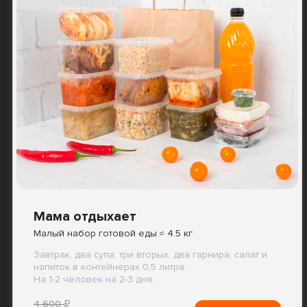
Мама отдыхает
Малый набор готовой еды ≈ 4.5 кг
Завтрак, два супа, три вторых, два гарнира, салат и
напиток в контейнерах 0,5 литра.
На 1-2 человек на 2-3 дня.
4 600