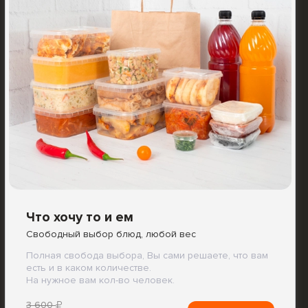
Что хочу то и ем
Свободный выбор блюд, любой вес
Полная свобода выбора, Вы сами решаете, что вам
есть и в каком количестве.
На нужное вам кол-во человек.
3 600