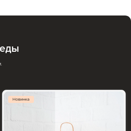
 еды
.
Новинка