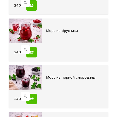
240
Морс из
брусники
240
Морс из
черной смородины
240