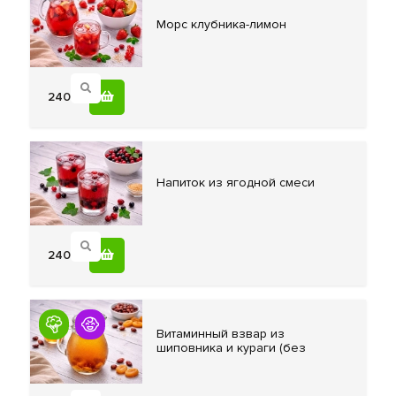
Морс клубника-лимон
240
Напиток из
ягодной смеси
240
Витаминный взвар
из
шиповника и кураги (без
сахара)