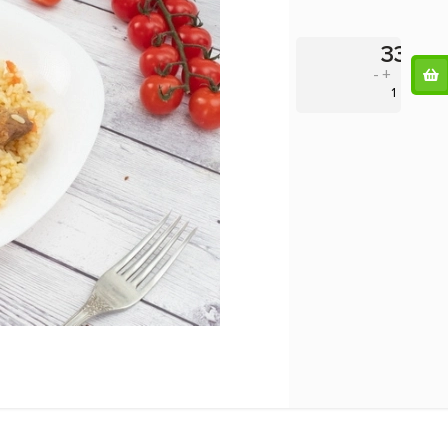
335
-
+