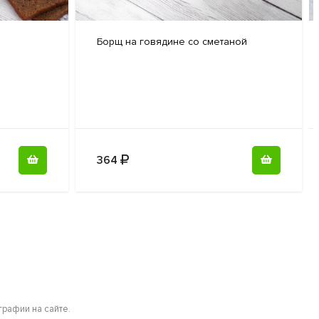
Боpщ на
говядине со сметаной
364
рафии на сайте.