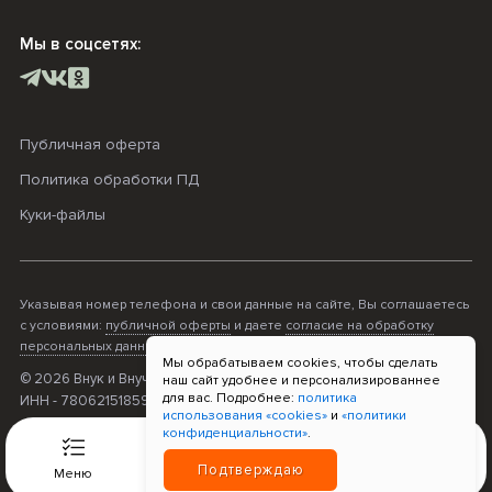
Мы в соцсетях:
Публичная оферта
Политика обработки ПД
Куки-файлы
Указывая номер телефона и свои данные на сайте, Вы соглашаетесь
с условиями:
публичной оферты
и даете
согласие на обработку
персональных данных
.
Мы обрабатываем cookies, чтобы сделать
© 2026 Внук и Внучка. ОГРНИП - 316470400068995;
наш сайт удобнее и персонализированнее
для вас. Подробнее:
политика
ИНН - 780621518596; Прием платежей «Т-Банк»
использования «cookies»
и
«политики
конфиденциальности»
.
0
Подтверждаю
Меню
Связь
Корзина
Войти