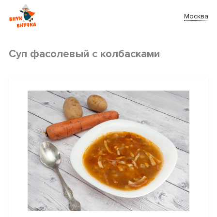
Москва
Суп фасолевый с колбасками