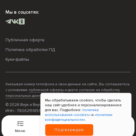
Мы в соцсетях:
Публичная оферта
Политика обработки ПД
Куки-файлы
Указывая номер телефона и свои данные на сайте, Вы соглашаетесь
с условиями:
публичной оферты
и даете
согласие на обработку
персональных данных
.
Мы обрабатываем cookies, чтобы сделать
© 2026 Внук и Внучка. ОГРНИП - 316470400068995;
наш сайт удобнее и персонализированнее
для вас. Подробнее:
политика
ИНН - 780621518596; Прием платежей «Т-Банк»
использования «cookies»
и
«политики
конфиденциальности»
.
0
Подтверждаю
Меню
Связь
Корзина
Войти