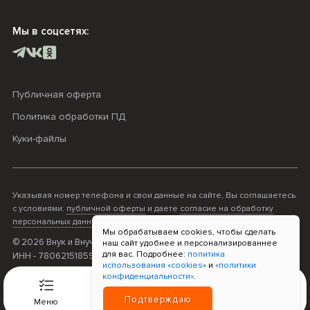
Мы в соцсетях:
Публичная оферта
Политика обработки ПД
Куки-файлы
Указывая номер телефона и свои данные на сайте, Вы соглашаетесь
с условиями:
публичной оферты
и даете
согласие на обработку
персональных данных
.
Мы обрабатываем cookies, чтобы сделать
© 2026 Внук и Внучка. ОГРНИП - 316470400068995;
наш сайт удобнее и персонализированнее
для вас. Подробнее:
политика
ИНН - 780621518596; Прием платежей «Т-Банк»
использования «cookies»
и
«политики
конфиденциальности»
.
0
Подтверждаю
Меню
Связь
Корзина
Войти