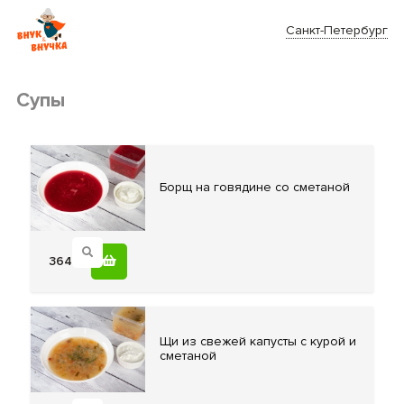
Санкт-Петербург
Супы
Боpщ на
говядине со сметаной
364
Щи из
свежей капусты с курой и
сметаной