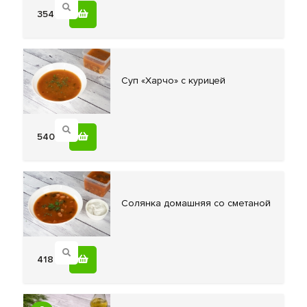
354
Суп «Харчо»
с курицей
540
Cолянка домашняя
со сметаной
418