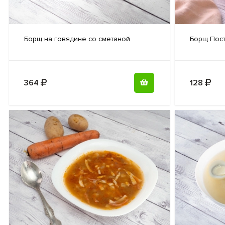
Боpщ на
говядине со сметаной
Борщ Пос
364
128