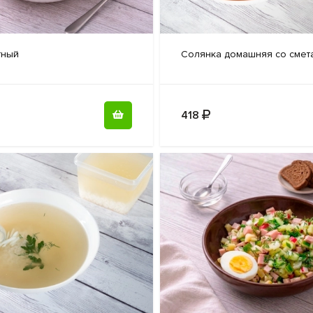
тный
Cолянка домашняя
со смет
418