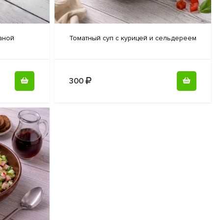
аной
Томатный суп
с курицей и сельдереем
300