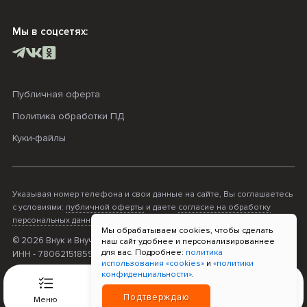
Мы в соцсетях:
Публичная оферта
Политика обработки ПД
Куки-файлы
Указывая номер телефона и свои данные на сайте, Вы соглашаетесь
с условиями:
публичной оферты
и даете
согласие на обработку
персональных данных
.
Мы обрабатываем cookies, чтобы сделать
© 2026 Внук и Внучка. ОГРНИП - 316470400068995;
наш сайт удобнее и персонализированнее
для вас. Подробнее:
политика
ИНН - 780621518596; Прием платежей «Т-Банк»
использования «cookies»
и
«политики
конфиденциальности»
.
0
Подтверждаю
Меню
Связь
Корзина
Войти