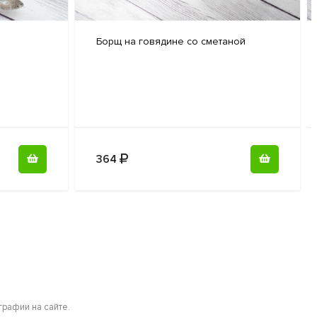
Боpщ на
говядине со сметаной
364
рафии на сайте.