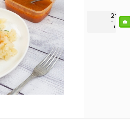
218
-
+