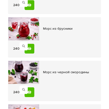
240
Морс из
брусники
240
Морс из
черной смородины
240