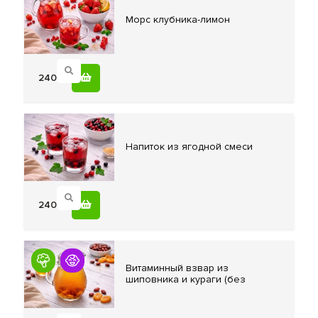
Морс клубника-лимон
240
Напиток из
ягодной смеси
240
Витаминный взвар
из
шиповника и кураги (без
сахара)