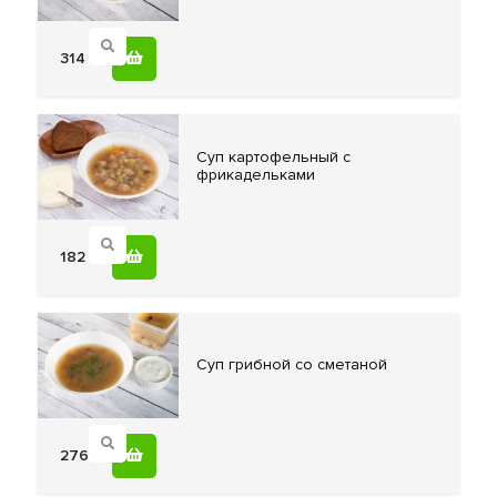
314
Суп картофельный
с
фрикадельками
182
Суп грибной
со сметаной
276