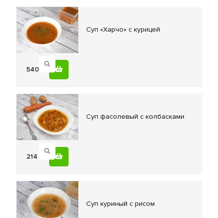
Суп «Харчо»
с курицей
540
Суп фасолевый
с колбасками
214
Cуп куриный
с рисом