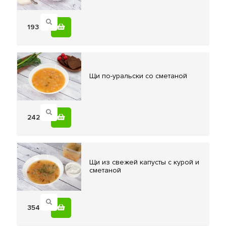
193
Щи по-уральски
со сметаной
242
Щи из
свежей капусты с курой и
сметаной
354