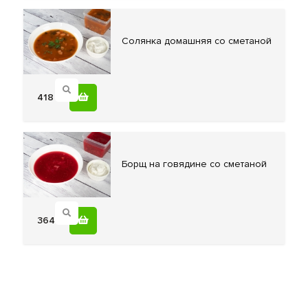
Cолянка домашняя
со сметаной
418
Боpщ на
говядине со сметаной
364