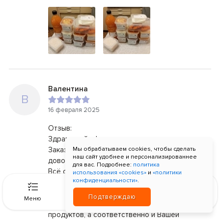
Валентина
В
16 февраля 2025
Отзыв:
Здравствуйте!
Заказываем еду от Внук и внучки 5й год. Очень
Мы обрабатываем cookies, чтобы сделать
наш сайт удобнее и персонализированнее
довольны.
для вас. Подробнее:
политика
Всё свежее, вкусное, разнообразное!
использования «cookies»
и
«политики
конфиденциальности»
.
Последний заказ № #12_56946. 07.02.25.
0
Спасибо Вам за Ваш труд!
Подтверждаю
Меню
Связь
Корзина
Войти
Огорчает только, что с подорожанием
продуктов, а соответственно и Вашей