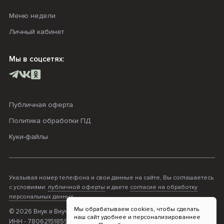
Меню недели
Личный кабинет
Мы в соцсетях:
Публичная оферта
Политика обработки ПД
Куки-файлы
Указывая номер телефона и свои данные на сайте, Вы соглашаетесь
с условиями:
публичной оферты
и даете
согласие на обработку
персональных данных
.
Мы обрабатываем cookies, чтобы сделать
© 2026 Внук и Внучка. ОГРНИП - 316470400068995;
наш сайт удобнее и персонализированнее
ИНН - 780621518596; Прием платежей «Т-Банк»