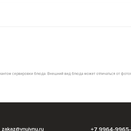
антом сервировки блюда. Внешний вид блюда может отличаться от фотог
zakaz@vnuivnu.ru
+7 9964-9965