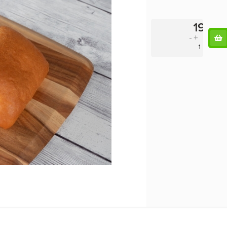
195
-
+