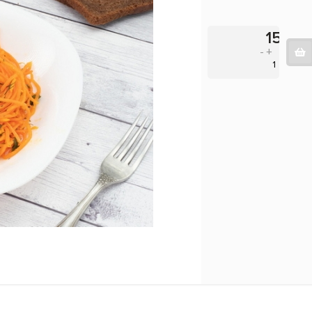
154
-
+