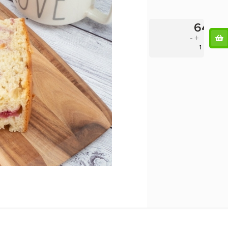
648
-
+