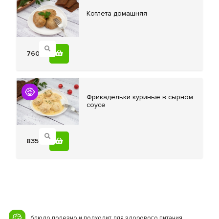
Котлета домашняя
760
Фрикадельки куриные
в сырном
соусе
835
блюдо полезно и подходит для здорового питания.