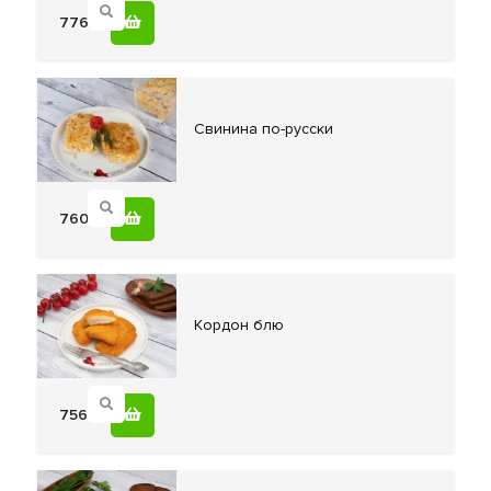
776
Свинина по-русски
760
Кордон блю
756