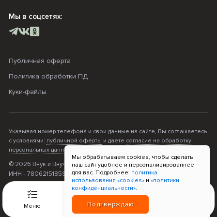
Мы в соцсетях:
Публичная оферта
Политика обработки ПД
Куки-файлы
Указывая номер телефона и свои данные на сайте, Вы соглашаетесь
с условиями:
публичной оферты
и даете
согласие на обработку
персональных данных
.
Мы обрабатываем cookies, чтобы сделать
© 2026 Внук и Внучка. ОГРНИП - 316470400068995;
наш сайт удобнее и персонализированнее
для вас. Подробнее:
политика
ИНН - 780621518596; Прием платежей «Т-Банк»
использования «cookies»
и
«политики
конфиденциальности»
.
0
Подтверждаю
Меню
Связь
Корзина
Войти