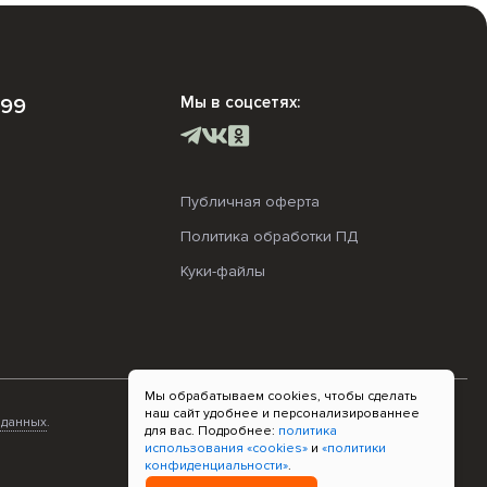
Мы в соцсетях:
-99
Публичная оферта
Политика обработки ПД
Куки-файлы
Мы обрабатываем cookies, чтобы сделать
наш сайт удобнее и персонализированнее
 данных
.
для вас. Подробнее:
политика
использования «cookies»
и
«политики
конфиденциальности»
.