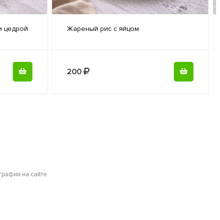
и цедрой
Жареный рис
с яйцом
200
рафии на сайте.