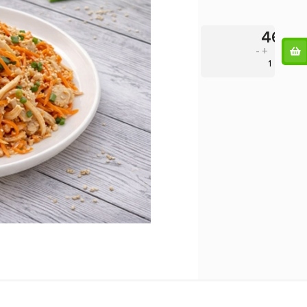
468
-
+