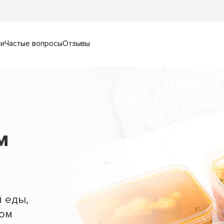
ки
Частые вопросы
Отзывы
м
 еды,
ом