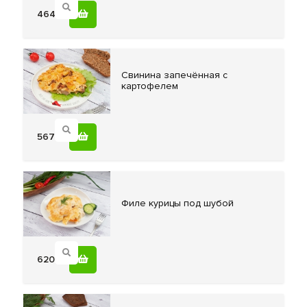
464
Cвинина запечённая
с
картофелем
567
Филе курицы
под шубой
620