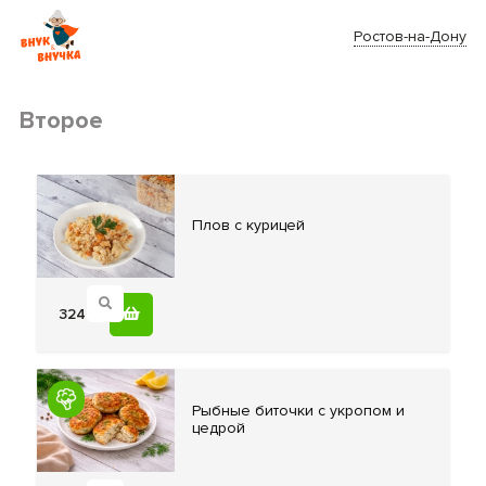
Ростов-на-Дону
Второе
Плов с
курицей
324
Рыбные биточки
с укропом и
цедрой