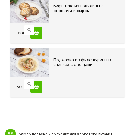
Бифштекс из
говядины с
овощами и сыром
924
Поджарка из
филе курицы в
сливках с овощами
601
блюдо полезно и подходит для здорового питания.