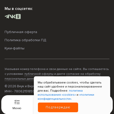
Мы в соцсетях:
Публичная оферта
Политика обработки ПД
Куки-файлы
Указывая номер телефона и свои данные на сайте, Вы соглашаетесь
с условиями:
публичной оферты
и даете
согласие на обработку
персональных данных
.
Мы обрабатываем cookies, чтобы сделать
© 2026 Внук и Внучка. ОГРНИП - 316470400068995;
наш сайт удобнее и персонализированнее
для вас. Подробнее:
политика
ИНН - 780621518596; Прием платежей «Т-Банк»
использования «cookies»
и
«политики
конфиденциальности»
.
0
Подтверждаю
Меню
Связь
Корзина
Войти