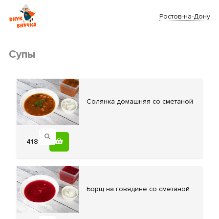
Ростов-на-Дону
Супы
Cолянка домашняя
со сметаной
418
Боpщ на
говядине со сметаной