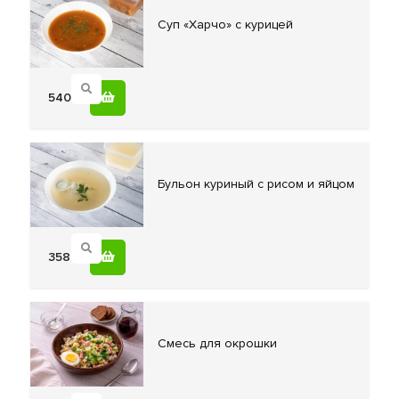
Суп «Харчо»
с курицей
540
Бульон куриный
с рисом и яйцом
358
Смесь для
окрошки