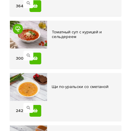
364
Томатный суп
с курицей и
сельдереем
300
Щи по-уральски
со сметаной
242