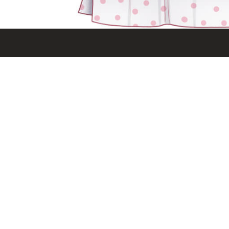
Мы с соцсетях:
Оплачивайте заказы:
с условиями:
публичной оферты (политикой конфиденциальности)
и даете
96; Прием платежей «Т-Банк»