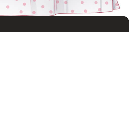
+7 9964-9965-99
zakaz@vnuivnu.ru
согласие по обработки персональных данных